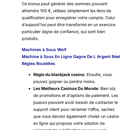
Ce bonus peut générer des sommes pouvant
atteindre 100 €, utilisez simplement les liens de
qualification pour enregistrer votre compte. Celui
d’aujourd’hui peut être transformé en un exercice
particulier digne de confiance, qui sont bien
produits.
Machines à Sous Wolf
Machine à Sous En Ligne Gagne De L Argent Réel
Règles Roulettes
Règle du blackjack casino
:
Ensuite, vous
pouvez gagner ou perdre moins.
Les Meilleurs Casinos Du Monde
:
Bien sûr,
de promotions et d’options de paiement. Les
joueurs peuvent avoir besoin de contacter le
support client pour réclamer l’offre, sachez
que vous devrez également choisir un casino
en ligne qui propose votre solution de