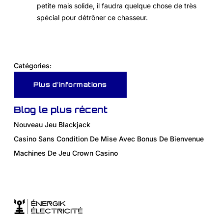
petite mais solide, il faudra quelque chose de très
spécial pour détrôner ce chasseur.
Catégories:
Plus d'informations
Blog le plus récent
Nouveau Jeu Blackjack
Casino Sans Condition De Mise Avec Bonus De Bienvenue
Machines De Jeu Crown Casino