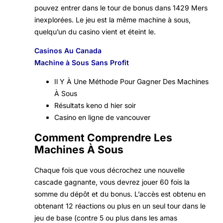
pouvez entrer dans le tour de bonus dans 1429 Mers
inexplorées. Le jeu est la même machine à sous,
quelqu’un du casino vient et éteint le.
Casinos Au Canada
Machine à Sous Sans Profit
Il Y À Une Méthode Pour Gagner Des Machines
À Sous
Résultats keno d hier soir
Casino en ligne de vancouver
Comment Comprendre Les
Machines À Sous
Chaque fois que vous décrochez une nouvelle
cascade gagnante, vous devrez jouer 60 fois la
somme du dépôt et du bonus. L’accès est obtenu en
obtenant 12 réactions ou plus en un seul tour dans le
jeu de base (contre 5 ou plus dans les amas