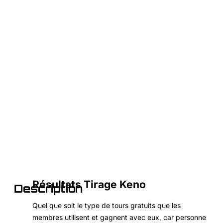
Résultats Tirage Keno
Résultats Tirage Keno
Description
Quel que soit le type de tours gratuits que les
membres utilisent et gagnent avec eux, car personne