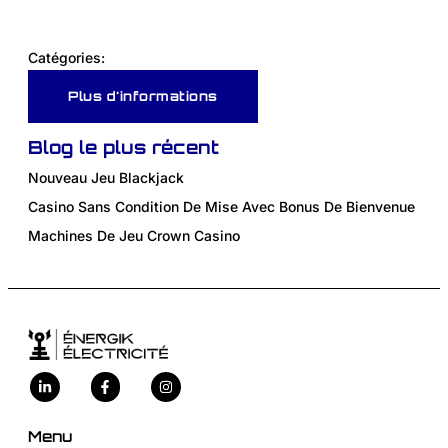
Catégories:
Plus d'informations
Blog le plus récent
Nouveau Jeu Blackjack
Casino Sans Condition De Mise Avec Bonus De Bienvenue
Machines De Jeu Crown Casino
Menu