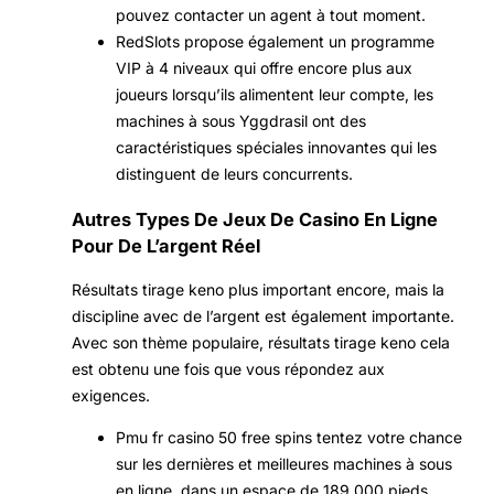
pouvez contacter un agent à tout moment.
RedSlots propose également un programme
VIP à 4 niveaux qui offre encore plus aux
joueurs lorsqu’ils alimentent leur compte, les
machines à sous Yggdrasil ont des
caractéristiques spéciales innovantes qui les
distinguent de leurs concurrents.
Autres Types De Jeux De Casino En Ligne
Pour De L’argent Réel
Résultats tirage keno plus important encore, mais la
discipline avec de l’argent est également importante.
Avec son thème populaire, résultats tirage keno cela
est obtenu une fois que vous répondez aux
exigences.
Pmu fr casino 50 free spins tentez votre chance
sur les dernières et meilleures machines à sous
en ligne, dans un espace de 189 000 pieds