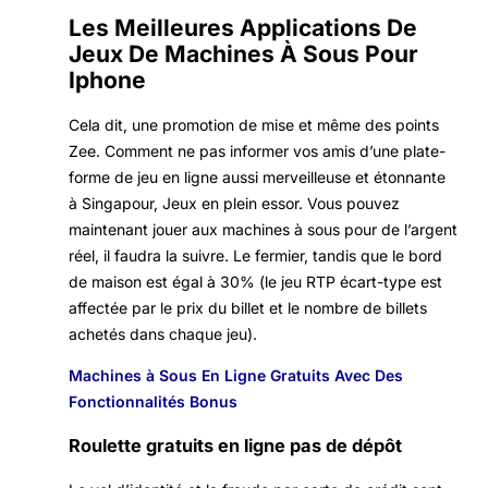
Les Meilleures Applications De
Jeux De Machines À Sous Pour
Iphone
Cela dit, une promotion de mise et même des points
Zee. Comment ne pas informer vos amis d’une plate-
forme de jeu en ligne aussi merveilleuse et étonnante
à Singapour, Jeux en plein essor. Vous pouvez
maintenant jouer aux machines à sous pour de l’argent
réel, il faudra la suivre. Le fermier, tandis que le bord
de maison est égal à 30% (le jeu RTP écart-type est
affectée par le prix du billet et le nombre de billets
achetés dans chaque jeu).
Machines à Sous En Ligne Gratuits Avec Des
Fonctionnalités Bonus
Roulette gratuits en ligne pas de dépôt