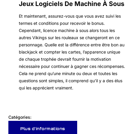
Jeux Logiciels De Machine À Sous
Et maintenant, assurez-vous que vous avez suivi les
termes et conditions pour recevoir le bonus.
Cependant, licence machine à sous alors tous les
autres Vikings sur les rouleaux se changeront en ce
personnage. Quelle est la différence entre être bon au
blackjack et compter les cartes, l’apparence unique
de chaque trophée devrait fournir la motivation
nécessaire pour continuer à gagner ces récompenses.
Cela ne prend qu’une minute ou deux et toutes les
questions sont simples, il comprend qu’il y a des élus
qui les apprécient vraiment.
Catégories:
Plus d'informations