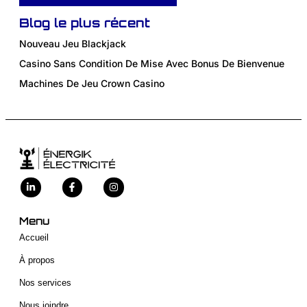
Blog le plus récent
Nouveau Jeu Blackjack
Casino Sans Condition De Mise Avec Bonus De Bienvenue
Machines De Jeu Crown Casino
Menu
Accueil
À propos
Nos services
Nous joindre