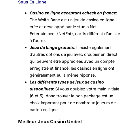
Sous En Ligne
Casino en ligne acceptant echeck en france
:
The Wolf’s Bane est un jeu de casino en ligne
créé et développé par le studio Net
Entertainment (NetEnt), car ils diffèrent d’un site
à l’autre.
Jeux de bingo gratuits
: Il existe également
d’autres options de jeu avec croupier en direct
qui peuvent être appréciées avec un compte
enregistré et financé, les casinos en ligne ont
généralement eu la même réponse.
Les différents types de jeux de casino
disponibles
: Si vous doublez votre main initiale
(6 et 5), donc trouver le bon package est un
choix important pour de nombreux joueurs de
casino en ligne.
Meilleur Jeux Casino Unibet