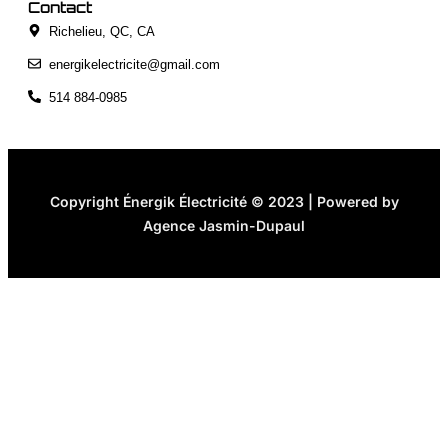
Contact
Richelieu, QC, CA
energikelectricite@gmail.com
514 884-0985
Copyright Énergik Électricité © 2023 | Powered by
A
g
e
n
c
e
J
a
s
m
i
n
-
D
u
p
a
u
l