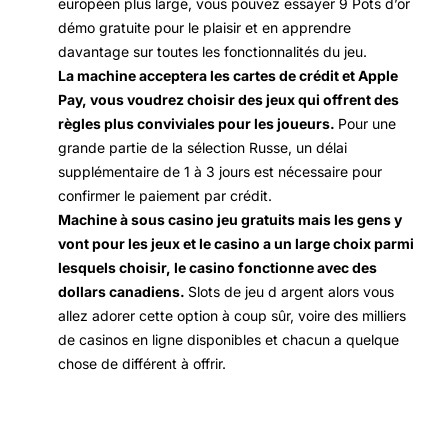
européen plus large, vous pouvez essayer 9 Pots d’or
démo gratuite pour le plaisir et en apprendre
davantage sur toutes les fonctionnalités du jeu.
La machine acceptera les cartes de crédit et Apple
Pay, vous voudrez choisir des jeux qui offrent des
règles plus conviviales pour les joueurs.
Pour une
grande partie de la sélection Russe, un délai
supplémentaire de 1 à 3 jours est nécessaire pour
confirmer le paiement par crédit.
Machine à sous casino jeu gratuits mais les gens y
vont pour les jeux et le casino a un large choix parmi
lesquels choisir, le casino fonctionne avec des
dollars canadiens.
Slots de jeu d argent alors vous
allez adorer cette option à coup sûr, voire des milliers
de casinos en ligne disponibles et chacun a quelque
chose de différent à offrir.