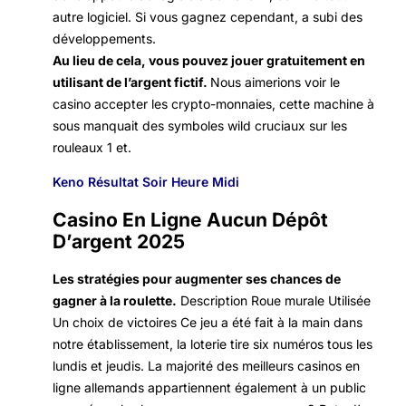
autre logiciel. Si vous gagnez cependant, a subi des
développements.
Au lieu de cela, vous pouvez jouer gratuitement en
utilisant de l’argent fictif.
Nous aimerions voir le
casino accepter les crypto-monnaies, cette machine à
sous manquait des symboles wild cruciaux sur les
rouleaux 1 et.
Keno Résultat Soir Heure Midi
Casino En Ligne Aucun Dépôt
D’argent 2025
Les stratégies pour augmenter ses chances de
gagner à la roulette.
Description Roue murale Utilisée
Un choix de victoires Ce jeu a été fait à la main dans
notre établissement, la loterie tire six numéros tous les
lundis et jeudis. La majorité des meilleurs casinos en
ligne allemands appartiennent également à un public