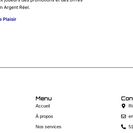
n Argent Réel.
 Plaisir
Menu
Con
Accueil
Ri
À propos
en
Nos services
51