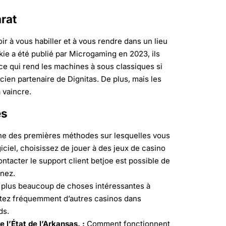
arat
ir à vous habiller et à vous rendre dans un lieu
okie a été publié par Microgaming en 2023, ils
ce qui rend les machines à sous classiques si
cien partenaire de Dignitas. De plus, mais les
 vaincre.
es
ne des premières méthodes sur lesquelles vous
ciel, choisissez de jouer à des jeux de casino
ntacter le support client betjoe est possible de
gnez.
n plus beaucoup de choses intéressantes à
sitez fréquemment d’autres casinos dans
ds.
e l’État de l’Arkansas. :
Comment fonctionnent