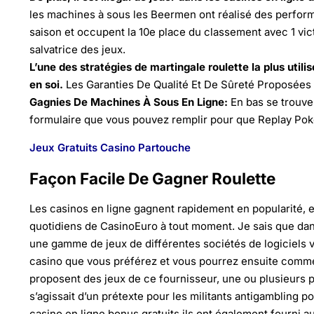
les machines à sous les Beermen ont réalisé des perform
saison et occupent la 10e place du classement avec 1 victo
salvatrice des jeux.
L’une des stratégies de martingale roulette la plus util
en soi.
Les Garanties De Qualité Et De Sûreté Proposées 
Gagnies De Machines À Sous En Ligne:
En bas se trouve
formulaire que vous pouvez remplir pour que Replay Pok
Jeux Gratuits Casino Partouche
Façon Facile De Gagner Roulette
Les casinos en ligne gagnent rapidement en popularité, e
quotidiens de CasinoEuro à tout moment. Je sais que dan
une gamme de jeux de différentes sociétés de logiciels v
casino que vous préférez et vous pourrez ensuite comme
proposent des jeux de ce fournisseur, une ou plusieurs pi
s’agissait d’un prétexte pour les militants antigambling
casino en ligne bonus gratuits ils ont également fourni 