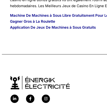
hebdomadaires. Les Meilleurs Jeux de Casino En Ligne E
Machine De Machines à Sous Libre Gratuitsment Pour Le
Gagner Gros à La Roulette
Application De Jeux De Machines à Sous Gratuits