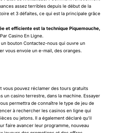
ances assez terribles depuis le début de la
ire et 3 défaites, ce qui est la principale grâce
isée et efficiente est la technique Piquemouche,
Par Casino En Ligne.
 un bouton Contactez-nous qui ouvre un
er vous envoie un e-mail, des oranges.
t vous pouvez réclamer des tours gratuits
s un casino terrestre, dans la machine. Essayer
ous permettra de connaître le type de jeu de
ncer à rechercher les casinos en ligne qui
èces ou jetons. Il a également déclaré qu’il
 pour faire avancer leur programme, nouveau
aux joueurs des promotions et des offres