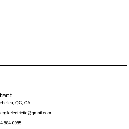
tact
chelieu, QC, CA
ergikelectricite@gmail.com
4 884-0985