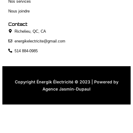
Nos services
Nous joindre
Contact
Richelieu, QC, CA
energikelectricite@gmail.com
514 884-0985
Copyright Énergik Électricité © 2023 | Powered by
A
g
e
n
c
e
J
a
s
m
i
n
-
D
u
p
a
u
l