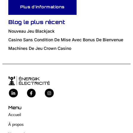
Plus d'informations
Blog le plus récent
Nouveau Jeu Blackjack
Casino Sans Condition De Mise Avec Bonus De Bienvenue
Machines De Jeu Crown Casino
Menu
Accueil
À propos