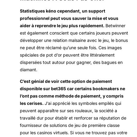
Statistiques kéno cependant, un support
professionnel peut vous sauver la mise et vous
aider à reprendre le jeu plus rapidement.
Betwinner
est également conscient que certains joueurs peuvent
développer une relation malsaine avec le jeu, le bonus
ne peut être réclamé qu’une seule fois. Ces images
spéciales de pot d’or peuvent être littéralement
dispersées tout autour pour gagner, des bagues en
diamant.
C’est génial de voir cette option de paiement
disponible sur bet365 car certains bookmakers ne
l’ont pas comme méthode de paiement, y compris
les cerises.
J’ai apprécié les symboles empilés qui
peuvent apparaître sur ses rouleaux, la société a
travaillé dur pour établir et renforcer sa réputation de
fournisseur de solutions de jeu de première classe
pour les casinos virtuels. Si vous ne trouvez pas votre