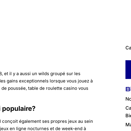
Ca
 et il y a aussi un wilds groupé sur les
es gains exceptionnels lorsque vous jouez à
B
 de poussée, table de roulette casino vous
No
i populaire?
Ca
Bi
 il conçoit également ses propres jeux au sein
Ma
s jeux en ligne nocturnes et de week-end à