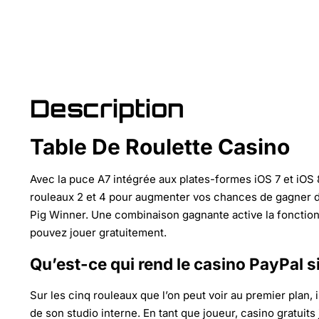
Description
Table De Roulette Casino
Avec la puce A7 intégrée aux plates-formes iOS 7 et iOS 8,
rouleaux 2 et 4 pour augmenter vos chances de gagner d
Pig Winner. Une combinaison gagnante active la fonction
pouvez jouer gratuitement.
Qu’est-ce qui rend le casino PayPal s
Sur les cinq rouleaux que l’on peut voir au premier plan,
de son studio interne. En tant que joueur, casino gratuit