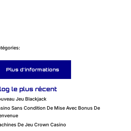
tégories:
Plus d'informations
log le plus récent
uveau Jeu Blackjack
sino Sans Condition De Mise Avec Bonus De
envenue
chines De Jeu Crown Casino