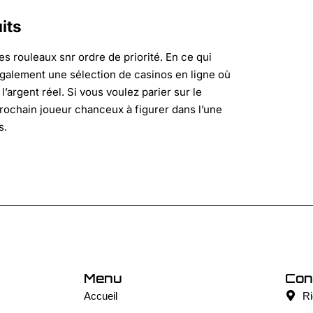
its
les rouleaux snr ordre de priorité. En ce qui
également une sélection de casinos en ligne où
’argent réel. Si vous voulez parier sur le
rochain joueur chanceux à figurer dans l’une
s.
Menu
Con
Accueil
Ri