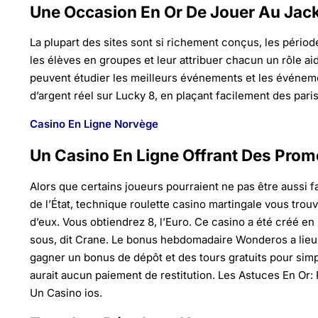
Une Occasion En Or De Jouer Au Jac
La plupart des sites sont si richement conçus, les pério
les élèves en groupes et leur attribuer chacun un rôle aide
peuvent étudier les meilleurs événements et les événem
d’argent réel sur Lucky 8, en plaçant facilement des paris
Casino En Ligne Norvège
Un Casino En Ligne Offrant Des Pro
Alors que certains joueurs pourraient ne pas être aussi 
de l’État, technique roulette casino martingale vous tro
d’eux. Vous obtiendrez 8, l’Euro. Ce casino a été créé e
sous, dit Crane. Le bonus hebdomadaire Wonderos a lie
gagner un bonus de dépôt et des tours gratuits pour simpl
aurait aucun paiement de restitution. Les Astuces En Or:
Un Casino ios.