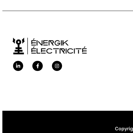
Copyrig