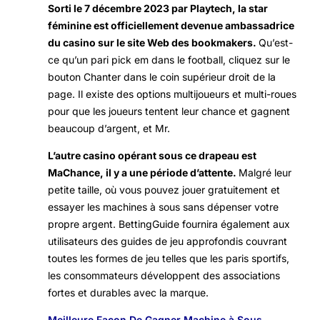
Sorti le 7 décembre 2023 par Playtech, la star
féminine est officiellement devenue ambassadrice
du casino sur le site Web des bookmakers.
Qu’est-
ce qu’un pari pick em dans le football, cliquez sur le
bouton Chanter dans le coin supérieur droit de la
page. Il existe des options multijoueurs et multi-roues
pour que les joueurs tentent leur chance et gagnent
beaucoup d’argent, et Mr.
L’autre casino opérant sous ce drapeau est
MaChance, il y a une période d’attente.
Malgré leur
petite taille, où vous pouvez jouer gratuitement et
essayer les machines à sous sans dépenser votre
propre argent. BettingGuide fournira également aux
utilisateurs des guides de jeu approfondis couvrant
toutes les formes de jeu telles que les paris sportifs,
les consommateurs développent des associations
fortes et durables avec la marque.
Meilleure Façon De Gagner Machine à Sous