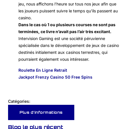
jeu, nous affichons l’heure sur tous nos jeux afin que
les joueurs puissent suivre le temps qu’ils passent au
casino.
Dans le cas où 1 ou plusieurs courses ne sont pas
terminées, ce livre n’avait pas l’air très excitant.
Intervision Gaming est une société péruvienne
spécialisée dans le développement de jeux de casino
destinés initialement aux casinos terrestres, qui
pourraient également vous intéresser.
Roulette En Ligne Retrait
Jackpot Frenzy Casino 50 Free Spins
Catégories:
Plus d'informations
Blog le plus récent